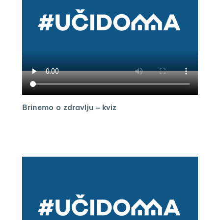
Brinemo o zdravlju – kviz