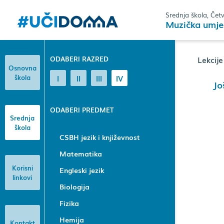
Srednja škola, Četv
Muzička umje
ODABERI RAZRED
Lekcije
Osnovna
škola
I
II
III
IV
Jo
ODABERI PREDMET
Srednja
škola
CSBH jezik i književnost
Matematika
Korisni
Engleski jezik
linkovi
Biologija
Fizika
Hemija
Kontakt